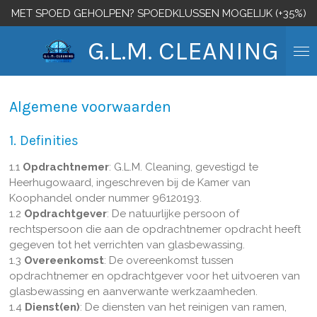
MET SPOED GEHOLPEN? SPOEDKLUSSEN MOGELIJK (+35%)
Ga
direct
G.L.M. CLEANING
naar
de
hoofdinhoud
Algemene voorwaarden
1. Definities
1.1
Opdrachtnemer
: G.L.M. Cleaning, gevestigd te
Heerhugowaard, ingeschreven bij de Kamer van
Koophandel onder nummer 96120193.
1.2
Opdrachtgever
: De natuurlijke persoon of
rechtspersoon die aan de opdrachtnemer opdracht heeft
gegeven tot het verrichten van glasbewassing.
1.3
Overeenkomst
: De overeenkomst tussen
opdrachtnemer en opdrachtgever voor het uitvoeren van
glasbewassing en aanverwante werkzaamheden.
1.4
Dienst(en)
: De diensten van het reinigen van ramen,